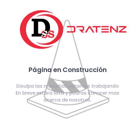
Página en Construcción
Disulpa las molestias estamos trabajando
En breve estara lista y podras conocer mas
acerca de nosotros.